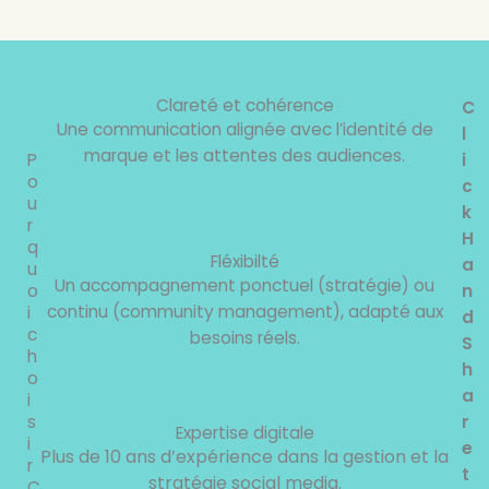
Clareté et cohérence
C
Une communication alignée avec l’identité de
l
marque et les attentes des audiences.
P
i
o
c
u
k
r
H
q
Fléxibilté
a
u
Un accompagnement ponctuel (stratégie) ou
o
n
continu (community management), adapté aux
i
d
c
besoins réels.
S
h
h
o
a
i
s
r
Expertise digitale
i
e
Plus de 10 ans d’expérience dans la gestion et la
r
t
stratégie social media.
C