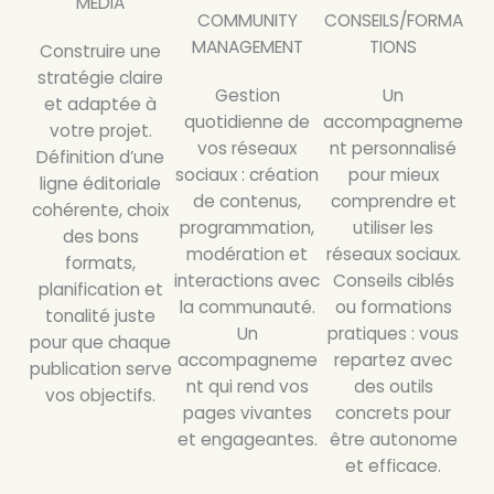
MEDIA
COMMUNITY
CONSEILS/FORMA
MANAGEMENT
TIONS
Construire une
stratégie claire
Gestion
Un
et adaptée à
quotidienne de
accompagneme
votre projet.
vos réseaux
nt personnalisé
Définition d’une
sociaux : création
pour mieux
ligne éditoriale
de contenus,
comprendre et
cohérente, choix
programmation,
utiliser les
des bons
modération et
réseaux sociaux.
formats,
interactions avec
Conseils ciblés
planification et
la communauté.
ou formations
tonalité juste
Un
pratiques : vous
pour que chaque
accompagneme
repartez avec
publication serve
nt qui rend vos
des outils
vos objectifs.
pages vivantes
concrets pour
et engageantes.
être autonome
et efficace.