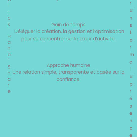
r
l
a
i
c
n
k
Gain de temps
s
'
Déléguer la création, la gestion et l’optimisation
f
H
pour se concentrer sur le cœur d’activité.
o
a
r
n
d
m
'
e
Approche humaine
S
l
Une relation simple, transparente et basée sur la
h
a
a
confiance.
p
r
e
r
é
s
e
n
c
e