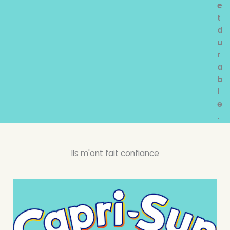
e
t
d
u
r
a
b
l
e
.
Ils m'ont fait confiance