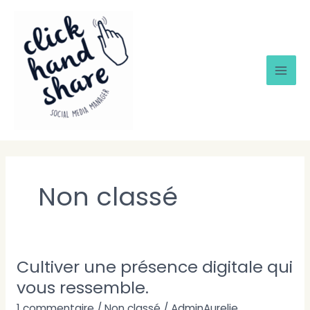
Aller
Mai
au
Men
contenu
Non classé
Cultiver une présence digitale qui
Cultiver
une
vous ressemble.
présence
1 commentaire
/
Non classé
/
AdminAurelie